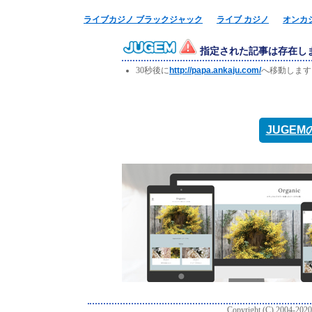
ライブカジノ ブラックジャック
ライブ カジノ
オンカ
指定された記事は存在し
30秒後に
http://papa.ankaju.com/
へ移動します
JUGE
Copyright (C) 2004-2