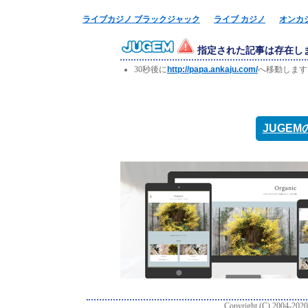
ライブカジノ ブラックジャック
ライブ カジノ
オンカ
指定された記事は存在し
30秒後に
http://papa.ankaju.com/
へ移動します
JUGE
Copyright (C) 2004-2