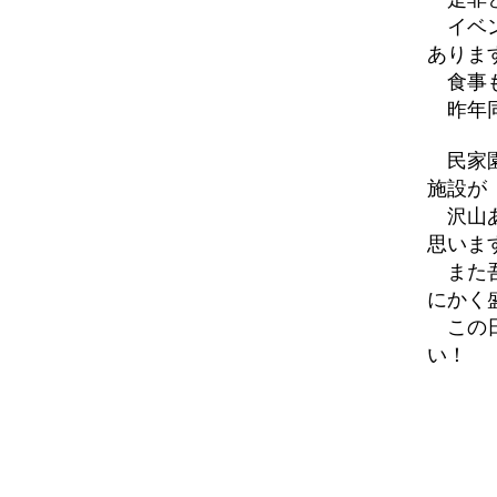
イベン
ありま
食事も
昨年同
民家園
施設が
沢山あ
思いま
また吾
にかく
この日
い！