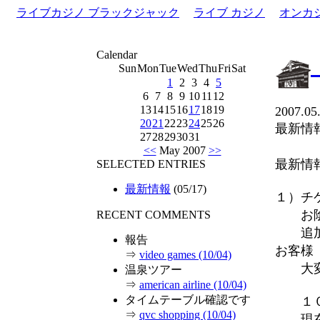
ライブカジノ ブラックジャック
ライブ カジノ
オンカ
Calendar
Sun
Mon
Tue
Wed
Thu
Fri
Sat
1
2
3
4
5
6
7
8
9
10
11
12
13
14
15
16
17
18
19
2007.05
20
21
22
23
24
25
26
最新情
27
28
29
30
31
<<
May 2007
>>
最新情
SELECTED ENTRIES
最新情報
(05/17)
１）チ
お陰様
RECENT COMMENTS
追加販
報告
お客様
⇒
video games (10/04)
大変申
温泉ツアー
⇒
american airline (10/04)
タイムテーブル確認です
１０日
⇒
qvc shopping (10/04)
現在チ