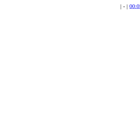
| - |
00:0