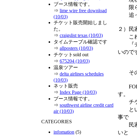
ブース情報です。
限られ
⇒
lime wire free download
追っ
(10/03)
チケット販売開始しまし
２）民
た。
⇒
craigslist texas (10/03)
これも
タイムテーブル確認です
『チケ
⇒
allposters (10/03)
いので
チケットsold out
⇒
675204 (10/03)
温泉ツアー
そのよ
⇒
delta airlines schedules
(10/03)
ネット販売
FOR
⇒
Index Page (10/03)
す。
ブース情報です。
チケッ
⇒
southwest airline credit card
という
air (10/03)
事で
CATEGORIES
民家園
いと
infomation
(5)