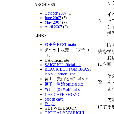
うこと
ARCHIVES
October 2007
(1)
イベン
June 2007
(5)
ショッ
May 2007
(7)
ショッ
April 2007
(2)
授乳所
LINKS
FOR座REST main
園内フ
チケット販売 （プチコ
史を学
コ）
お店で
UA official site
に企画
SAIGENJI official site
BLACK BOTTOM BRASS
BAND official site
そのた
畠山 美由紀 official site
楽しん
笹子 重治 official site
よう
谷川 賢作 official site
1988 CAFE SHOZO
cafe in cave
広瀬座
F/style
にする
GET WELL SOON
OPTICAL YABUUCHI