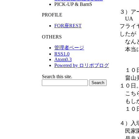
PICK-UP & BarnS
３）ア
PROFILE
UA
フライ
FOR座REST
したが
OTHERS
なんと
管理者ページ
本当に
RSS1.0
Atom0.3
Powered by ロリポブログ
１０
Search this site.
畠山美
１０日
こちら
もしか
１０日
４）入
民家園
是非と