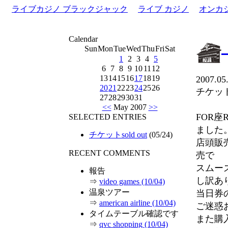
ライブカジノ ブラックジャック
ライブ カジノ
オンカ
Calendar
Sun
Mon
Tue
Wed
Thu
Fri
Sat
1
2
3
4
5
6
7
8
9
10
11
12
13
14
15
16
17
18
19
2007.05
20
21
22
23
24
25
26
チケットs
27
28
29
30
31
<<
May 2007
>>
FOR
SELECTED ENTRIES
ました
チケットsold out
(05/24)
店頭販
RECENT COMMENTS
売で
スムー
報告
し訳あ
⇒
video games (10/04)
温泉ツアー
当日券
⇒
american airline (10/04)
ご迷惑
タイムテーブル確認です
また購
⇒
qvc shopping (10/04)