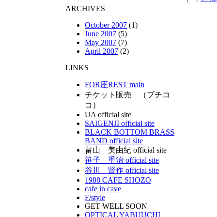
ARCHIVES
October 2007
(1)
June 2007
(5)
May 2007
(7)
April 2007
(2)
LINKS
FOR座REST main
チケット販売 （プチコ
コ）
UA official site
SAIGENJI official site
BLACK BOTTOM BRASS
BAND official site
畠山 美由紀 official site
笹子 重治 official site
谷川 賢作 official site
1988 CAFE SHOZO
cafe in cave
F/style
GET WELL SOON
OPTICAL YABUUCHI