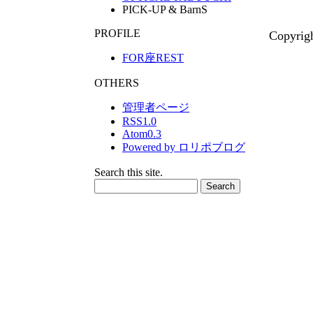
PICK-UP & BarnS
PROFILE
Copyrig
FOR座REST
OTHERS
管理者ページ
RSS1.0
Atom0.3
Powered by ロリポブログ
Search this site.