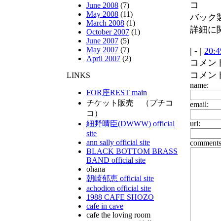
コ
June 2008
(7)
May 2008
(11)
バック
March 2008
(1)
詳細に
October 2007
(1)
June 2007
(5)
May 2007
(7)
| - |
20:4
April 2007
(2)
コメン
コメン
LINKS
name:
FOR座REST main
チケット販売 （プチコ
email:
コ）
url:
細野晴臣(DWWW) official
site
ann sally official site
comments
BLACK BOTTOM BRASS
BAND official site
ohana
朝崎郁恵 official site
achodion official site
1988 CAFE SHOZO
cafe in cave
cafe the loving room