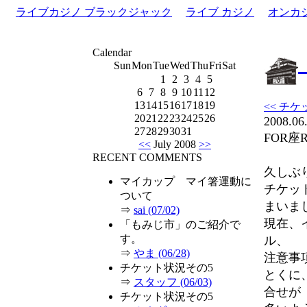
ライブカジノ ブラックジャック
ライブ カジノ
オンカ
Calendar
Sun
Mon
Tue
Wed
Thu
Fri
Sat
1
2
3
4
5
6
7
8
9
10
11
12
13
14
15
16
17
18
19
<< チ
20
21
22
23
24
25
26
2008.06
27
28
29
30
31
FOR座
<<
July 2008
>>
RECENT COMMENTS
久しぶ
マイカップ マイ箸運動に
チケッ
ついて
まいま
⇒
sai (07/02)
現在、
「もみじ市」のご紹介で
す。
ル、
⇒
やま (06/28)
注意事
チケット状況その5
とくに
⇒
スタッフ (06/03)
合せが
チケット状況その5