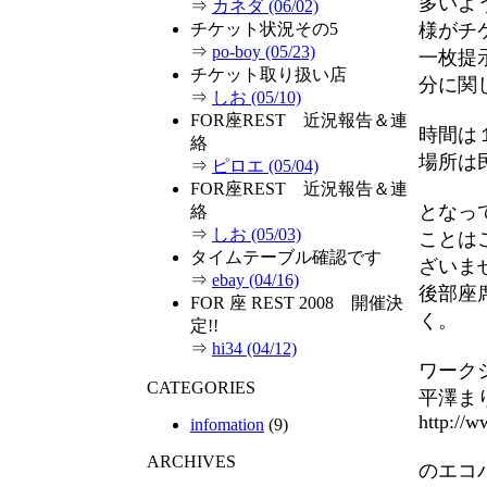
多いよ
⇒
カネダ (06/02)
様がチ
チケット状況その5
⇒
po-boy (05/23)
一枚提
チケット取り扱い店
分に関
⇒
しお (05/10)
FOR座REST 近況報告＆連
時間は
絡
場所は
⇒
ピロエ (05/04)
FOR座REST 近況報告＆連
となっ
絡
⇒
しお (05/03)
ことは
タイムテーブル確認です
ざいま
⇒
ebay (04/16)
後部座
FOR 座 REST 2008 開催決
く。
定!!
⇒
hi34 (04/12)
ワーク
CATEGORIES
平澤ま
http://
infomation
(9)
ARCHIVES
のエコ