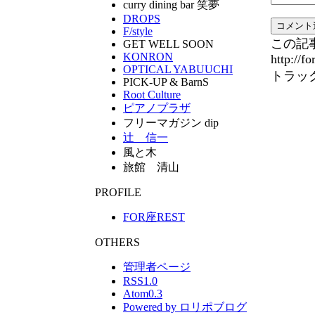
curry dining bar 笑夢
DROPS
F/style
この記
GET WELL SOON
KONRON
http://f
OPTICAL YABUUCHI
トラッ
PICK-UP & BarnS
Root Culture
ピアノプラザ
フリーマガジン dip
辻 信一
風と木
旅館 清山
PROFILE
FOR座REST
OTHERS
管理者ページ
RSS1.0
Atom0.3
Powered by ロリポブログ