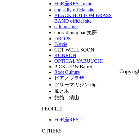
FOR座REST main
ann sally official site
BLACK BOTTOM BRASS
BAND official site
cafe in cave
curry dining bar 笑夢
DROPS
F/style
GET WELL SOON
KONRON
OPTICAL YABUUCHI
PICK-UP & BarnS
Copyrig
Root Culture
ピアノプラザ
フリーマガジン dip
風と木
旅館 清山
PROFILE
FOR座REST
OTHERS