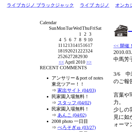
ライブカジノ ブラックジャック
ライブ カジノ
オンカ
Calendar
Sun
Mon
Tue
Wed
Thu
Fri
Sat
1
2
3
4
5
6
7
8
9
10
11
12
13
14
15
16
17
<< 開催
18
19
20
21
22
23
24
2010.03
25
26
27
28
29
30
中馬芳子
<<
April 2010
>>
RECENT COMMENTS
3/6 
アンサリー＆port of notes
のご報
東北ツアー！！
⇒
家出サイト (04/03)
言葉や
民家園入場無料！
力。
⇒
スタッフ (04/02)
民家園入場無料！
少しの
⇒
あんこ (04/02)
見に如
2008 photo 一日目
ォーマ
⇒
ぺろそぎゅ (03/27)