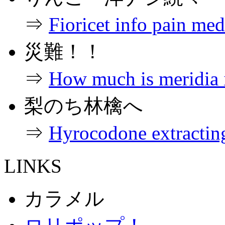
⇒
Fioricet info pain med
災難！！
⇒
How much is meridia i
梨のち林檎へ
⇒
Hyrocodone extracting
LINKS
カラメル