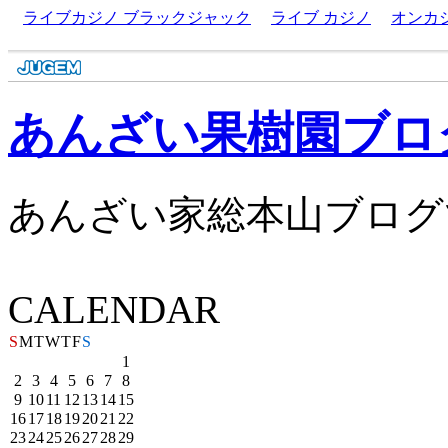
ライブカジノ ブラックジャック
ライブ カジノ
オンカ
あんざい果樹園ブロ
あんざい家総本山ブログ
CALENDAR
S
M
T
W
T
F
S
1
2
3
4
5
6
7
8
9
10
11
12
13
14
15
16
17
18
19
20
21
22
23
24
25
26
27
28
29