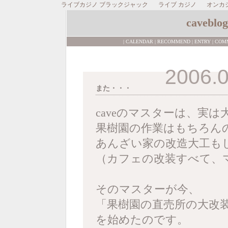
ライブカジノ ブラックジャック
ライブ カジノ
オンカ
caveblog
|
CALENDAR
|
RECOMMEND
|
ENTRY
|
COM
2006.0
また・・・
caveのマスターは、実は
果樹園の作業はもちろん
あんざい家の改造大工も
（カフェの改装すべて、
そのマスターが今、
「果樹園の直売所の大改
を始めたのです。