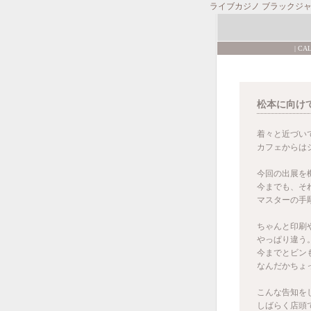
ライブカジノ ブラックジ
|
CA
松本に向け
着々と近づい
カフェからは
今回の出展を
今までも、そ
マスターの手彫
ちゃんと印刷
やっぱり違う
今までとビン
なんだかちょ
こんな告知を
しばらく店頭