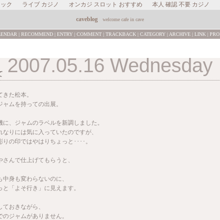
ャック
ライブ カジノ
オンカジ スロット おすすめ
本人 確認 不要 カジノ
caveblog
welcome cafe in cave
LENDAR
|
RECOMMEND
|
ENTRY
|
COMMENT
|
TRACKBACK
|
CATEGORY
|
ARCHIVE
|
LINK
|
PRO
2007.05.16 Wednesday
て
てきた松本。
ジャムを持っての出展。
機に、ジャムのラベルを新調しました。
れなりには気に入っていたのですが、
りの印ではやはりちょっと････。
やさんで仕上げてもらうと、
。
も中身も変わらないのに、
っと「よそ行き」に見えます。
しておきながら、
でのジャムがありません。