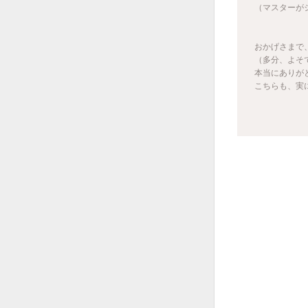
（マスターが
おかげさまで、
（多分、よそ
本当にありが
こちらも、実