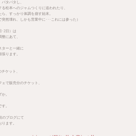
、バタバタし、
する松本へのジャムつくりに追われたり、
たら、すっかり体調を崩す始末。
で突然壊れ、しかも営業中に･･･これには参った）
日･2日）は
調整にあて、
スターと一緒に
頑張ります。
STのチケット、
フェで販売分のチケット、
。
ずか。
、
です。
は前のブログにて
おります。