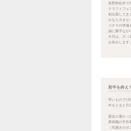
長野県松本で
クラフトフェ
初出展してき
かなり大きな
コチラの準備
誠に勝手なが
今月は、25（
お休みします
前半を終えて
早いもので5
年をとると月
最近の暑かっ
果樹園の手作
（耳掻きのボ