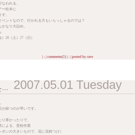
行なわれる、
アー松本に
ます。
イベントなので、行かれる方もいらっしゃるのでは？
もかなり大詰め。
ら
金）26（土）27（日）
。
| - |
comments(1)
| - | posted by
cave
2007.05.01 Tuesday
･･･
月。
日が経つのが早いです。
たり寒かったりで、
業による、受粉作業
ンボンの大きいもので、花に花粉つけ）