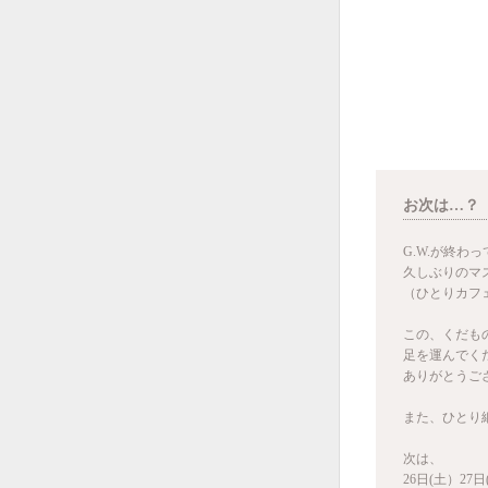
お次は…？
G.W.が終わ
久しぶりのマ
（ひとりカフェ
この、くだも
足を運んでく
ありがとうご
また、ひとり
次は、
26日(土）27