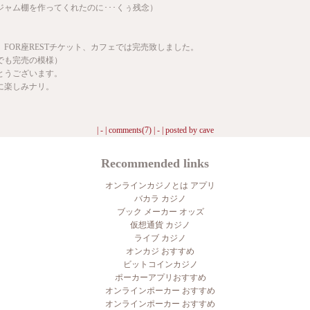
ジャム棚を作ってくれたのに･･･くぅ残念）
FOR座RESTチケット、カフェでは完売致しました。
でも完売の模様）
とうございます。
に楽しみナリ。
| - |
comments(7)
| - | posted by
cave
Recommended links
オンラインカジノとは アプリ
バカラ カジノ
ブック メーカー オッズ
仮想通貨 カジノ
ライブ カジノ
オンカジ おすすめ
ビットコインカジノ
ポーカーアプリおすすめ
オンラインポーカー おすすめ
オンラインポーカー おすすめ