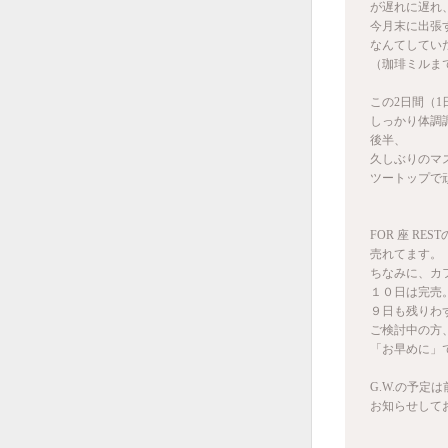
が遅れに遅れ
今月末に出張
なんてしてい
（珈琲ミルま
この2日間（1
しっかり体調
後半、
久しぶりのマ
ツートップで
FOR 座 RE
売れてます。
ちなみに、カ
１０日は完売
９日も残りわ
ご検討中の方
「お早めに」
G.W.の予定
お知らせして