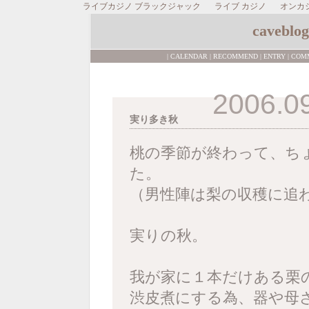
ライブカジノ ブラックジャック
ライブ カジノ
オンカ
caveblog
|
CALENDAR
|
RECOMMEND
|
ENTRY
|
COM
2006.0
実り多き秋
桃の季節が終わって、ち
た。
（男性陣は梨の収穫に追わ
実りの秋。
我が家に１本だけある栗
渋皮煮にする為、器や母