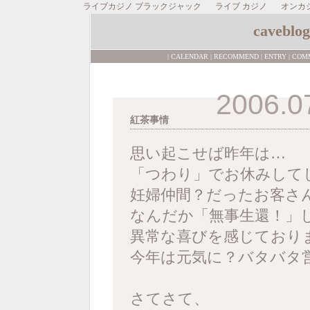
ライブカジノ ブラックジャック
ライブ カジノ
オンカ
caveblog
|
CALENDAR
|
RECOMMEND
|
ENTRY
|
COM
2006.0
紅茶事情
思い起こせば昨年は…
「つわり」でお休みして
妊婦仲間？だったお客さ
なんだか「無事生還！」
異常な喜びを感じており
今年は元気に？バタバタ
さてさて、