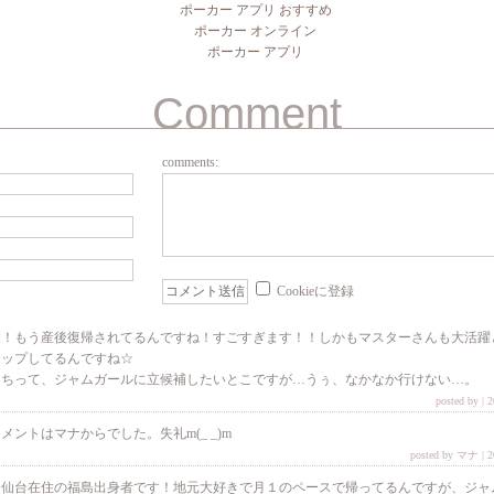
ポーカー アプリ おすすめ
ポーカー オンライン
ポーカー アプリ
Comment
comments:
Cookieに登録
す！もう産後復帰されてるんですね！すごすぎます！！しかもマスターさんも大活躍
アップしてるんですね☆
っちって、ジャムガールに立候補したいとこですが…うぅ、なかなか行けない…。
posted by | 
メントはマナからでした。失礼m(_ _)m
posted by マナ | 2
。仙台在住の福島出身者です！地元大好きで月１のペースで帰ってるんですが、ジャ