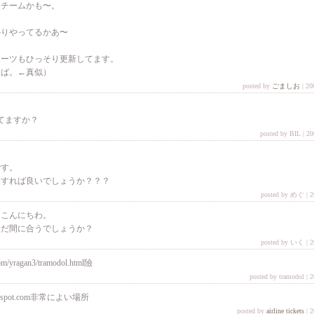
んチームかも〜。
かりやってるかあ〜
ポーツもひっそり更新してます。
をば。←真似）
posted by
ごましお
| 20
！
してますか？
posted by BIL | 2
です。
募すれば良いでしょうか？？？
posted by めぐ | 2
、こんにちわ。
まだ間に合うでしょうか？
posted by いく | 2
com/yragan3/tramodol.html險
posted by tramodol | 
.blogspot.com非常によい場所
posted by
airline tickets
| 2