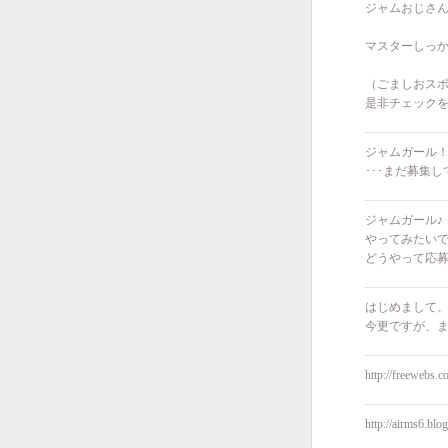
ジャムおじさ
マスターしっ
（ごましおス
是非チェック
ジャムガール
･･･まだ募集
ジャムガール♪
やってみたい
どうやって応
はじめまして
今更ですが、
http://freewebs.
http://airms6