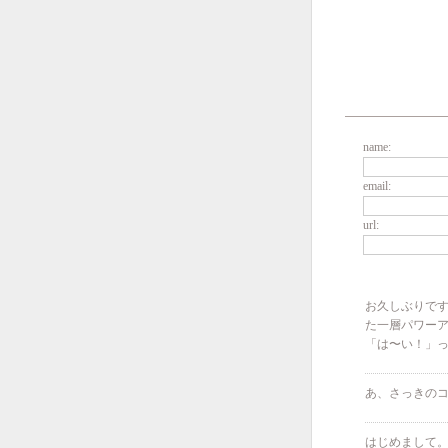
name:
email:
url:
お久しぶりで
た一層パワー
「は〜い！」
あ、さっきのコ
はじめまして