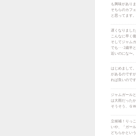
も興味があります
そちらのカフ
と思ってます
遅くなりました
こんなに早く
そしてジャムガ
でも･･･2歳
近いのにな〜
はじめまして
があるのです
れば良いので
ジャムガール
は大雨だった
そうそう、Ｇ
立候補！りっ
いや、「ガー
どちらかとい