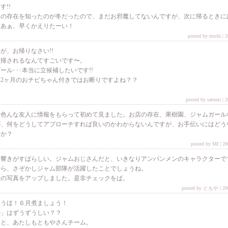
!!
ェの存在を知ったのが冬だったので、まだお邪魔してないんですが、次に帰るときに
。あぁ、早くかえりたーい！
posted by michi | 
が、お帰りなさい!!
復帰されるなんてすごいです〜。
ール･･･本当に立候補したいです!!
半と2ヶ月のおチビちゃん付きではお断りですよね？？
。
posted by satomi | 
。色んな友人に情報をもらって初めて見ました。お店の存在、果樹園、ジャムガール
が、何をどうしてアプローチすれば良いのかわからないんですが、お手伝いにはどう
すか？
posted by MI | 2
と響きがすばらしい。ジャムおじさんだと、いきなりアンパンメンのキャラクターで
から、さぞかしジャム部隊が活躍したことでしょうね。
Ｗの写真をアップしました。是非チェックをば。
posted by ともや | 200
こうほ！６月煮ましょう！
ル」はずうずうしい？？
うと、あたしもともやさんチーム。