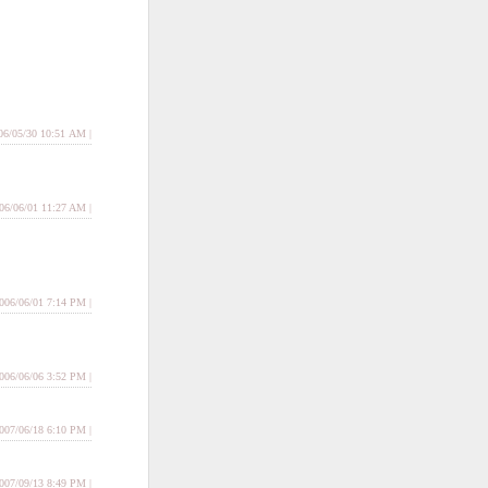
06/05/30 10:51 AM |
006/06/01 11:27 AM |
006/06/01 7:14 PM |
006/06/06 3:52 PM |
2007/06/18 6:10 PM |
007/09/13 8:49 PM |