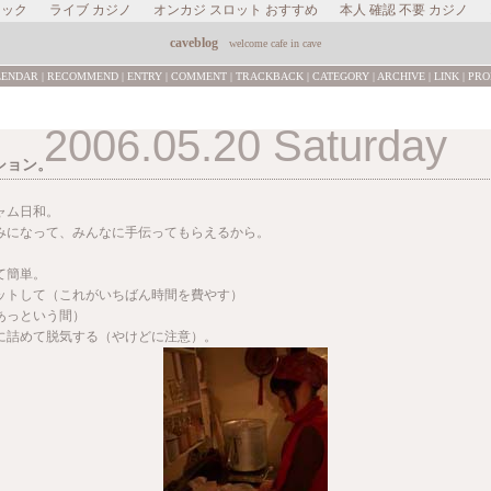
ャック
ライブ カジノ
オンカジ スロット おすすめ
本人 確認 不要 カジノ
caveblog
welcome cafe in cave
LENDAR
|
RECOMMEND
|
ENTRY
|
COMMENT
|
TRACKBACK
|
CATEGORY
|
ARCHIVE
|
LINK
|
PRO
2006.05.20 Saturday
ション。
ャム日和。
みになって、みんなに手伝ってもらえるから。
て簡単。
ットして（これがいちばん時間を費やす）
あっという間）
に詰めて脱気する（やけどに注意）。