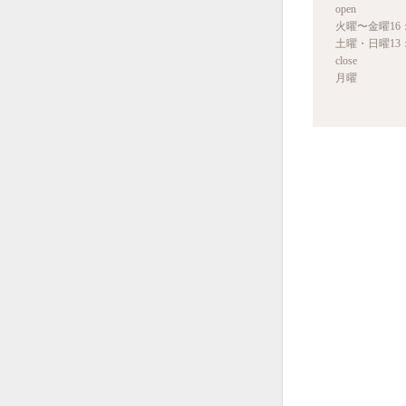
open
火曜〜金曜16：
土曜・日曜13：
close
月曜