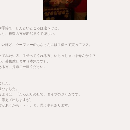
や季節で、しんどいところは違うけど、
より、複数の方が断然早くて楽しい。
いいほど、ウーファーのもなさんには手伝って貰ってマス。
・
ってみたい方、手伝ってくれる方、いらっしゃいませんか？？
ル」募集致します（本気です）。
ある方、是非ご一報ください。
でした。
並びました。
うよりは、「たっぷりのせて」タイプのジャムです。
に添えて出しますが、
方があうかも・・・。と、思う事もあります。
。