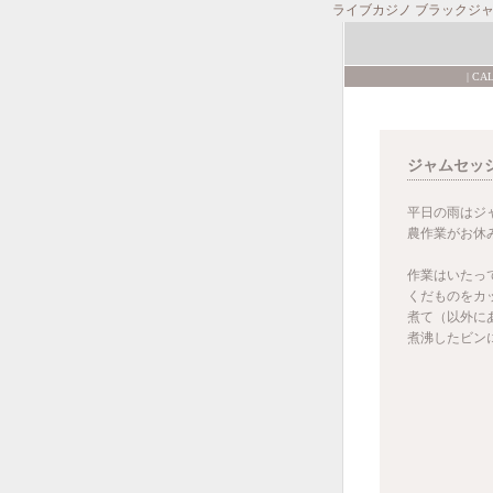
ライブカジノ ブラックジ
|
CA
ジャムセッ
平日の雨はジ
農作業がお休
作業はいたっ
くだものをカ
煮て（以外に
煮沸したビン