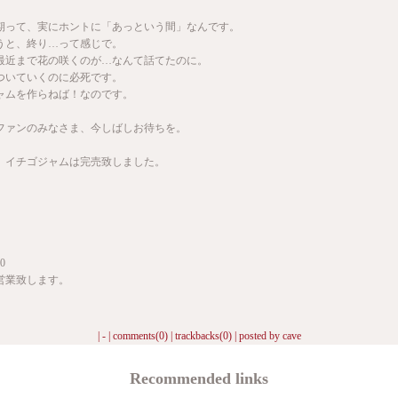
期って、実にホントに「あっという間」なんです。
うと、終り…って感じで。
最近まで花の咲くのが…なんて話てたのに。
ついていくのに必死です。
ャムを作らねば！なのです。
ファンのみなさま、今しばしお待ちを。
、イチゴジャムは完売致しました。
。
0
営業致します。
| - |
comments(0)
|
trackbacks(0)
| posted by
cave
Recommended links