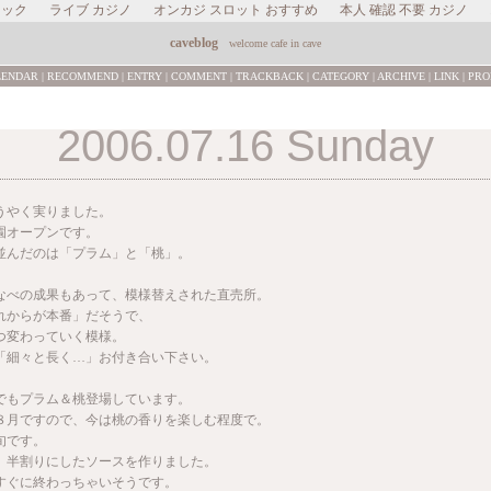
ャック
ライブ カジノ
オンカジ スロット おすすめ
本人 確認 不要 カジノ
caveblog
welcome cafe in cave
LENDAR
|
RECOMMEND
|
ENTRY
|
COMMENT
|
TRACKBACK
|
CATEGORY
|
ARCHIVE
|
LINK
|
PRO
2006.07.16 Sunday
うやく実りました。
園オープンです。
並んだのは「プラム」と「桃」。
なべの成果もあって、模様替えされた直売所。
れからが本番」だそうで、
つ変わっていく模様。
「細々と長く…」お付き合い下さい。
でもプラム＆桃登場しています。
８月ですので、今は桃の香りを楽しむ程度で。
旬です。
、半割りにしたソースを作りました。
すぐに終わっちゃいそうです。