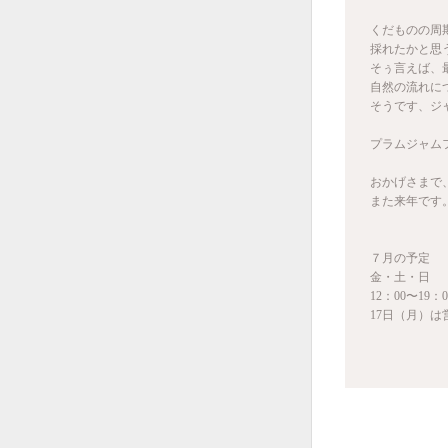
くだものの周
採れたかと思
そぅ言えば、
自然の流れに
そうです、ジ
プラムジャム
おかげさまで
また来年です
７月の予定
金・土・日
12：00〜19：0
17日（月）は