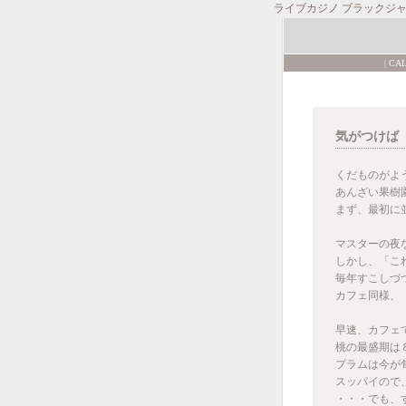
ライブカジノ ブラックジ
|
CA
気がつけば
くだものがよ
あんざい果樹
まず、最初に
マスターの夜
しかし、「こ
毎年すこしづ
カフェ同様、
早速、カフェ
桃の最盛期は
プラムは今が
スッパイので
・・・でも、