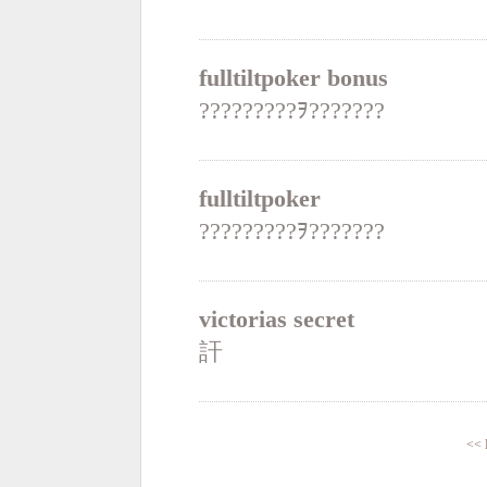
fulltiltpoker bonus
?????????ｦ???????
fulltiltpoker
?????????ｦ???????
victorias secret
訐
<<