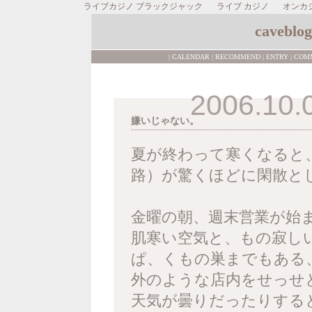
ライブカジノ ブラックジャック
ライブ カジノ
オンカ
caveblog
|
CALENDAR
|
RECOMMEND
|
ENTRY
|
COM
2006.10.
嫌いじゃない。
夏が終わって寒くなると
路）が驚くほどに閑散と
金曜の朝、週末営業が始
肌寒い空気と、もの寂し
ぱ、くもの巣までもある
外のような店内をせっせと
天気が曇りだったりする