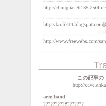
http://chungbasett135.250fr
http://krolik14.blogspot.com
pos
http://www.freewebs.com/sa
Tr
この記事の
http://cave.ank
arm band
?????????ｦ???????