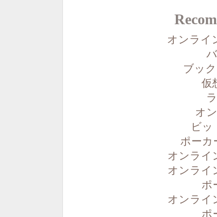
Recom
オンライ
バ
ブック
仮
ラ
オン
ビッ
ポーカ
オンライ
オンライ
ポ
オンライ
ポ