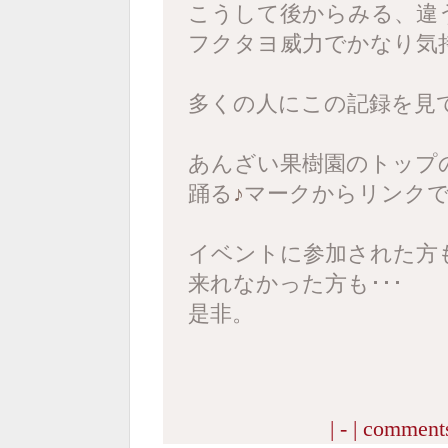
こうして後からみる、違
フクタヨ威力でかなり気
多くの人にこの記録を見
あんざい果樹園のトップ
踊る
♪
マークからリンク
イベントに参加された方
来れなかった方も･･･
是非。
| - |
comments