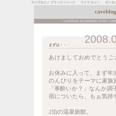
ライブカジノ ブラックジャック
ライブ カジノ
オンカ
caveblog
|
CALENDAR
|
RECOMMEND
|
ENTRY
|
COM
2008.0
まずは・・・
あけましておめでとうご
お休みに入って、まず年
のんびりをテーマに家族
「車酔いか？」なんか調
宿についたら、もぉ気持
2泊の温泉旅館。