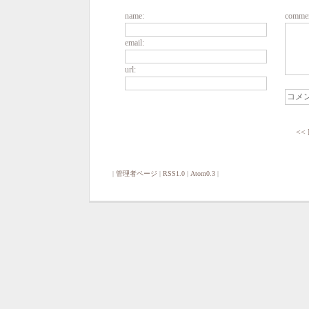
name:
commen
email:
url:
<<
|
管理者ページ
|
RSS1.0
|
Atom0.3
|