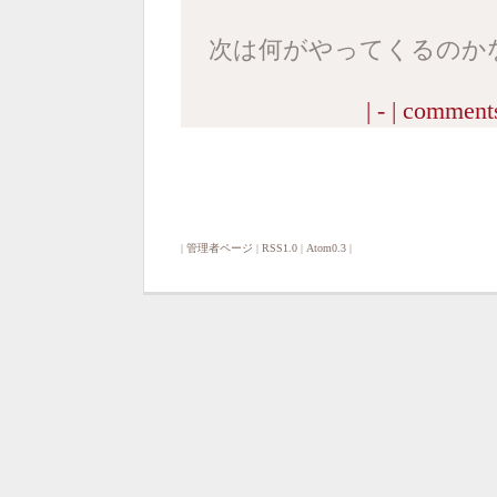
次は何がやってくるのか
| - |
comments
|
管理者ページ
|
RSS1.0
|
Atom0.3
|