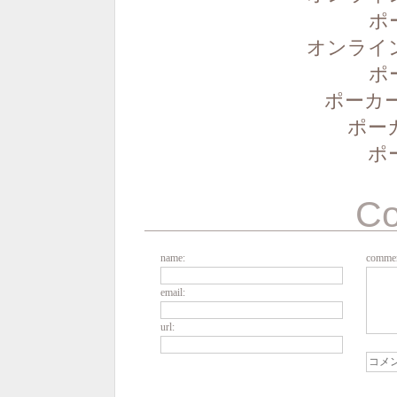
ポ
オンライ
ポ
ポーカー
ポー
ポ
C
name:
commen
email:
url: