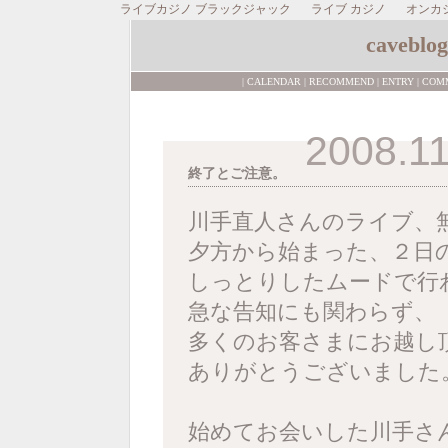
ライブカジノ ブラックジャック
ライブ カジノ
オンカ
caveblog
|
CALENDAR
|
RECOMMEND
|
ENTRY
|
COM
2008.1
終了とご注意。
川手直人さんのライブ、
夕方から始まった、２日
しっとりしたムードで行
急な告知にも関わらず、
多くのお客さまにお越し
ありがとうございました
始めてお会いした川手さ